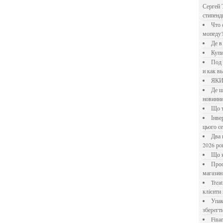
Сергей 
стипен
Что означает крутящий момент применительно к
мопеду
Де 
Куп
Под системы: плюсы и минусы, обзор производителей
и как в
ЯК
Де шукати перевірені новини України: рейтинг
новинни
Що
Інверторний кондиціонер до 18 000 грн: топ-5 моделей
цього с
Два шляхи до розлучення: що реально вигідніше у
2026 ро
Що
Професійна хімія та дезінфекція для бізнесу: інтернет-
магазин
Treatfield — онлайн-психотерапія, якій довіряють
клієнти 
Упаковка для спецій: як обрати матеріал і формат, щоб
зберегт
Financial Freedom Academy: что представляет собой