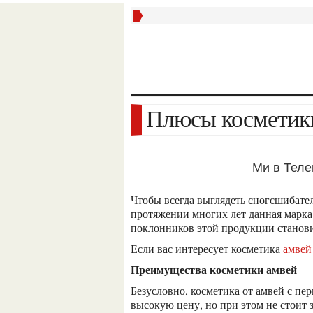
Плюсы космети
Ми в Тел
чтобы всегда выглядеть сногсшибательно, обратите внимание на косметику амвей. уже на
протяжении многих лет данная марка
поклонников этой продукции станови
если вас интересует косметика
амвей
преимущества косметики амвей
безусловно, косметика от амвей с первого взгляда кажется недоступной, потому как имеет
высокую цену, но при этом не стоит з