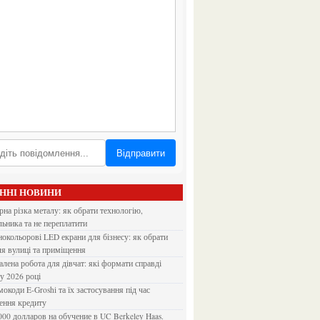
Відправити
АННІ НОВИНИ
льника та не переплатити
ля вулиці та приміщення
 у 2026 році
ення кредиту