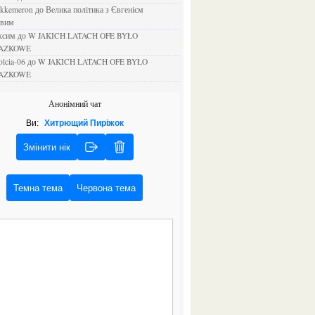
ejkkemeron
до
Велика політика з Євгенієм
овим
аксим
до
W JAKICH LATACH OFE BYŁO
AZKOWE
rolcia-06
до
W JAKICH LATACH OFE BYŁO
AZKOWE
Анонімний чат
Ви:
Хитрющий Пиріжок
Змінити нік
Темна тема
Червона тема