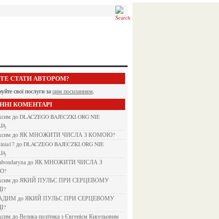
ЕТЕ СТАТИ АВТОРОМ?
нуйте свої послуги за
цим посиланням
.
АННІ КОМЕНТАРІ
аксим
до
DLACZEGO BAJECZKI.ORG NIE
JĄ
аксим
до
ЯК МНОЖИТИ ЧИСЛА З КОМОЮ?
kinia17
до
DLACZEGO BAJECZKI.ORG NIE
JĄ
nabondaryna
до
ЯК МНОЖИТИ ЧИСЛА З
Ю?
аксим
до
ЯКИЙ ПУЛЬС ПРИ СЕРЦЕВОМУ
І?
ВАДИМ
до
ЯКИЙ ПУЛЬС ПРИ СЕРЦЕВОМУ
І?
аксим
до
Велика політика з Євгенієм Кисельовим