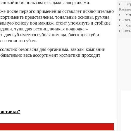
 спокойно использоваться даже аллергиками.
bl
Кисель
М
ссортименте представлены: тональные основы, румяна,
OBOWI
альную основу под макияж. стоит упомянуть и стойкие
ka
андаши, тушь для ресниц, жидкая подводка –
OBOWI
 для губ имеется губная помада, блеск для губ и
т сочности губам.
бязательно весь ассортимент косметики проходит
риставки?