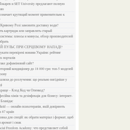
Токарев и SET University предлагают полную
дию
?
в Кривому Розі замовити доставку води?
ить картридж или заправлять старый
ыбрать
ИЙ ПУЛЬС ПРИ СЕРЦЕВОМУ НАПАДІ?
х порталів
 таке дофаміновий сайт?
езону
ці
 краще – Клод Код чи Опенкод?
 Бланідас
з 87 країн
и аромат і смак