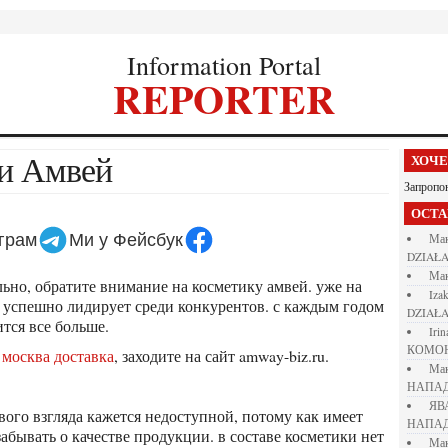
Information Portal
REPORTER
ки Амвей
ХОЧ
Запропо
ОСТ
еграм
Ми у Фейсбук
М
DZIAŁA
М
iza
 успешно лидирует среди конкурентов. с каждым годом
DZIAŁA
тся все больше.
iri
КОМО
 москва доставка
, заходите на сайт amway-biz.ru.
М
НАПАД
Я
НАПАД
абывать о качестве продукции. в составе косметики нет
М