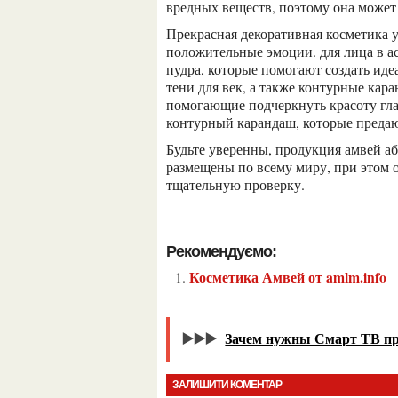
вредных веществ, поэтому она может
прекрасная декоративная косметика уже после первого применения оставляет исключительно
положительные эмоции. для лица в а
пудра, которые помогают создать иде
тени для век, а также контурные кар
помогающие подчеркнуть красоту глаз.
контурный карандаш, которые предаю
будьте уверенны, продукция амвей абсолютно безопасна для организма. заводы компании
размещены по всему миру, при этом о
тщательную проверку.
Рекомендуємо:
Косметика Амвей от amlm.info
▶️▶️▶️
Зачем нужны Смарт ТВ п
ЗАЛИШИТИ КОМЕНТАР