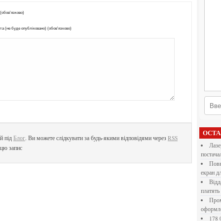
 (обов'язково)
а (не буде опубліковано) (обов'язково)
ОСТ
й під
Блог
. Ви можете слідкувати за будь-якими відповідями через
RSS
Лазерна різка металу: як обрати технологію,
 цю запис
постача
Повнокольорові LED екрани для бізнесу: як обрати
екран д
Віддалена робота для дівчат: які формати справді
платять
Промокоди E-Groshi та їх застосування під час
оформл
178 000 долларов на обучение в UC Berkeley Haas.