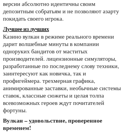
версии абсолютно идентичны своим
депозитным собратьям и не позволяют азарту
покидать своего игрока.
лучшее из лучших
казино вулкан в режиме реального времени
дарит волшебные минуты в компании
одноруких бандитов от маститых
производителей. лицензионные симуляторы,
разработанные по последнему слову техники,
заинтересуют как новичка, так и
профигеймера. трехмерная графика,
анимированные заставки, необычные системы
ставок, классные сюжеты и целая толпа
всевозможных героев ждут почитателей
фортуны.
вулкан – удовольствие, проверенное
временем!