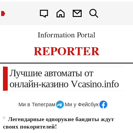
Information Portal
REPORTER
Лучшие автоматы от
онлайн-казино Vcasino.info
Ми в Телеграм
Ми у Фейсбук
легендарные однорукие бандиты ждут
своих покорителей!