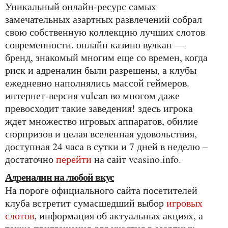
уникальный онлайн-ресурс самых
замечательных азартных развлечений собрал
свою собственную коллекцию лучших слотов
современности. онлайн казино вулкан —
бренд, знакомый многим еще со времен, когда
риск и адреналин были разрешены, а клубы
ежедневно наполнялись массой геймеров.
интернет-версия vulcan во многом даже
превосходит такие заведения! здесь игрока
ждет множество игровых аппаратов, обилие
сюрпризов и целая вселенная удовольствия,
доступная 24 часа в сутки и 7 дней в неделю –
достаточно
перейти
на сайт vcasino.info.
адреналин на любой вкус
на пороге официального сайта посетителей
клуба встретит сумасшедший выбор
игровых
слотов
, информация об актуальных акциях, а