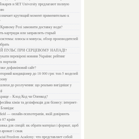
Токарев и SET University предлагают полную
дию
?
в Кривому Розі замовити доставку води?
ить картридж или заправлять старый
ыбрать
ИЙ ПУЛЬС ПРИ СЕРЦЕВОМУ НАПАДІ?
х порталів
 таке дофаміновий сайт?
езону
ці
 краще – Клод Код чи Опенкод?
 Бланідас
з 87 країн
и аромат і смак