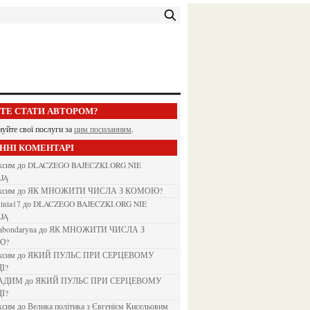
ЕТЕ СТАТИ АВТОРОМ?
нуйте свої послуги за
цим посиланням
.
АННІ КОМЕНТАРІ
аксим
до
DLACZEGO BAJECZKI.ORG NIE
JĄ
аксим
до
ЯК МНОЖИТИ ЧИСЛА З КОМОЮ?
kinia17
до
DLACZEGO BAJECZKI.ORG NIE
JĄ
nabondaryna
до
ЯК МНОЖИТИ ЧИСЛА З
Ю?
аксим
до
ЯКИЙ ПУЛЬС ПРИ СЕРЦЕВОМУ
І?
ВАДИМ
до
ЯКИЙ ПУЛЬС ПРИ СЕРЦЕВОМУ
І?
аксим
до
Велика політика з Євгенієм Кисельовим