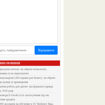
Відправити
АННІ НОВИНИ
льника та не переплатити
ля вулиці та приміщення
 у 2026 році
ення кредиту