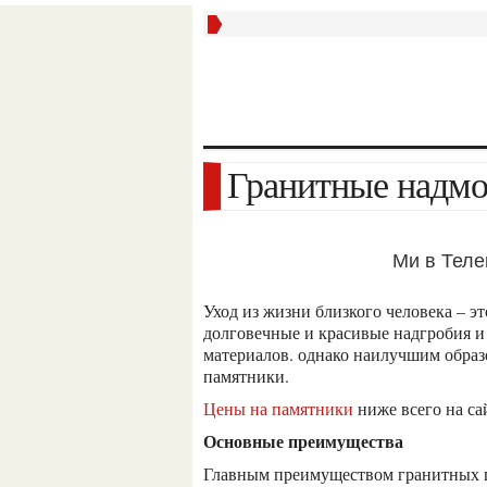
Гранитные надм
Ми в Тел
уход из жизни близкого человека – это тяжелая утрата. почтить память усопшего помогают
долговечные и красивые надгробия и
материалов. однако наилучшим образ
памятники.
цены на памятники
ниже всего на сайт
основные преимущества
главным преимуществом гранитных памятников является их высокая прочность. такие