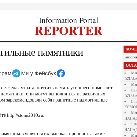
Information Portal
REPORTER
огильные памятники
ХОЧ
Запропо
ОСТ
еграм
Ми у Фейсбук
М
DZIAŁA
М
iza
 памятники. они могут выполняться из различных
DZIAŁA
ом зарекомендовали себя гранитные надмогильные
iri
КОМО
М
е http://stone2010.ru.
НАПАД
Я
НАПАД
М