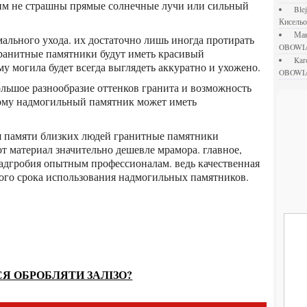
 им не страшны прямые солнечные лучи или сильный
bl
Кисель
М
OBOWI
гранитные памятники будут иметь красивый
ka
 могила будет всегда выглядеть аккуратно и ухожено.
OBOWI
ому надмогильный памятник может иметь
от материал значительно дешевле мрамора. главное,
надгробия опытным профессионалам. ведь качественная
ного срока использования надмогильных памятников.
Я ОБРОБЛЯТИ ЗАЛІЗО?