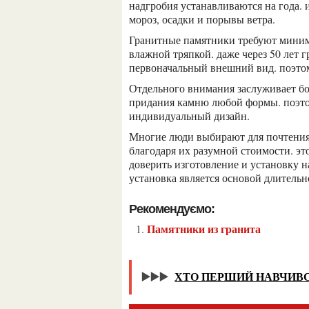
надгробия устанавливаются на года.
мороз, осадки и порывы ветра.
гранитные памятники требуют минимального ухода. их достаточно лишь иногда протирать
влажной тряпкой. даже через 50 лет 
первоначальный внешний вид. поэтому
отдельного внимания заслуживает большое разнообразие оттенков гранита и возможность
придания камню любой формы. поэт
индивидуальный дизайн.
многие люди выбирают для почтения памяти близких людей гранитные памятники
благодаря их разумной стоимости. эт
доверить изготовление и установку 
установка является основой длитель
Рекомендуємо:
Памятники из гранита
▶️▶️▶️
ХТО ПЕРШИЙ НАВЧИВС