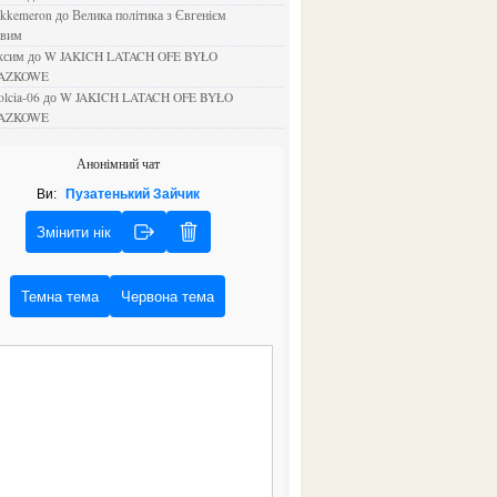
ejkkemeron
до
Велика політика з Євгенієм
овим
аксим
до
W JAKICH LATACH OFE BYŁO
AZKOWE
rolcia-06
до
W JAKICH LATACH OFE BYŁO
AZKOWE
Анонімний чат
Ви:
Пузатенький Зайчик
Змінити нік
Темна тема
Червона тема