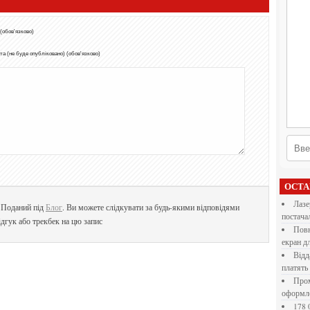
 (обов'язково)
а (не буде опубліковано) (обов'язково)
ОСТ
Лазерна різка металу: як обрати технологію,
. Поданий під
Блог
. Ви можете слідкувати за будь-якими відповідями
постача
дгук або трекбек на цю запис
Повнокольорові LED екрани для бізнесу: як обрати
екран д
Віддалена робота для дівчат: які формати справді
платять
Промокоди E-Groshi та їх застосування під час
оформл
178 000 долларов на обучение в UC Berkeley Haas.