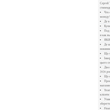
Сергей 
стипен
Что означает крутящий момент применительно к
мопеду
Де 
Куп
Под системы: плюсы и минусы, обзор производителей
и как в
ЯК
Де шукати перевірені новини України: рейтинг
новинни
Що
Інверторний кондиціонер до 18 000 грн: топ-5 моделей
цього с
Два шляхи до розлучення: що реально вигідніше у
2026 ро
Що
Професійна хімія та дезінфекція для бізнесу: інтернет-
магазин
Treatfield — онлайн-психотерапія, якій довіряють
клієнти 
Упаковка для спецій: як обрати матеріал і формат, щоб
зберегт
Financial Freedom Academy: что представляет собой