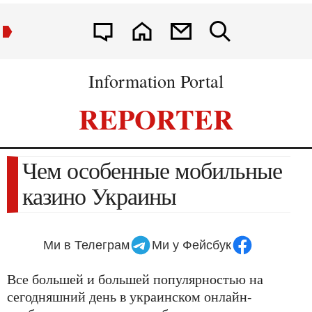
Information Portal
REPORTER
Чем особенные мобильные
казино Украины
Ми в Телеграм
Ми у Фейсбук
все большей и большей популярностью на
сегодняшний день в украинском онлайн-