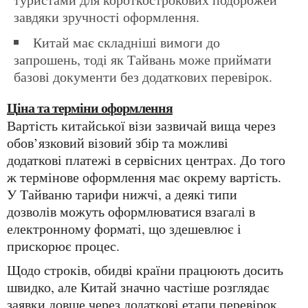
завдяки зручності оформлення.
Китай має складніші вимоги до
запрошень, тоді як Тайвань може приймати
базові документи без додаткових перевірок.
Ціна та терміни оформлення
Вартість китайської візи зазвичай вища через
обов’язковий візовий збір та можливі
додаткові платежі в сервісних центрах. До того
ж термінове оформлення має окрему вартість.
У Тайваню тарифи нижчі, а деякі типи
дозволів можуть оформлюватися взагалі в
електронному форматі, що здешевлює і
прискорює процес.
Щодо строків, обидві країни працюють досить
швидко, але Китай значно частіше розглядає
заявки довше через додаткові етапи перевірок.