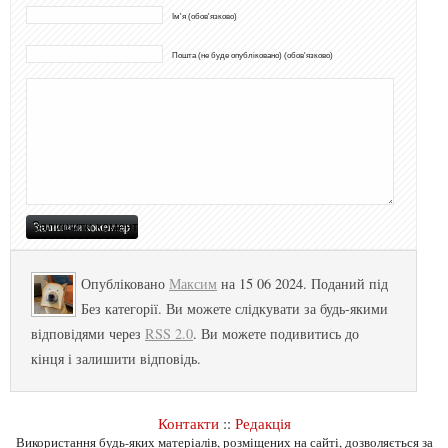
Ім'я (обов'язково)
Пошта (не буде опубліковано) (обов'язково)
Опубліковано
Максим
на 15 06 2024. Поданий під
Без категорії. Ви можете слідкувати за будь-якими
відповідями через
RSS 2.0
. Ви можете подивитись до
кінця і залишити відповідь.
Контакти
::
Редакція
Використання будь-яких матеріалів, розміщених на сайті, дозволяється за