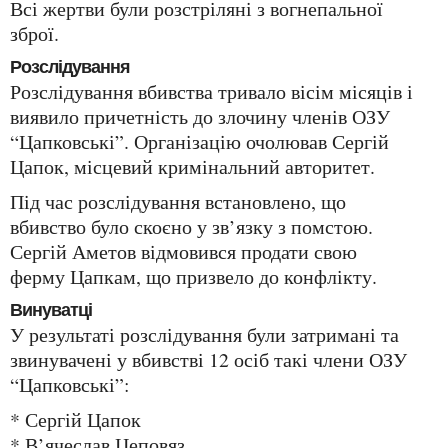
Всі жертви були розстріляні з вогнепальної
зброї.
Розслідування
Розслідування вбивства тривало вісім місяців і
виявило причетність до злочину членів ОЗУ
“Цапковські”. Організацію очолював Сергій
Цапок, місцевий кримінальний авторитет.
Під час розслідування встановлено, що
вбивство було скоєно у зв’язку з помстою.
Сергій Аметов відмовився продати свою
ферму Цапкам, що призвело до конфлікту.
Винуватці
У результаті розслідування були затримані та
звинувачені у вбивстві 12 осіб такі члени ОЗУ
“Цапковські”:
* Сергій Цапок
* В’ячеслав Цеповяз