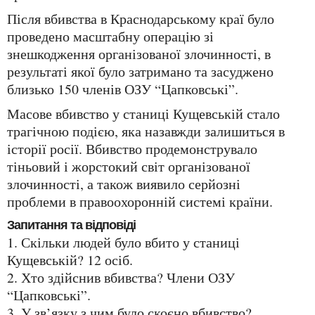
Після вбивства в Краснодарському краї було
проведено масштабну операцію зі
знешкодження організованої злочинності, в
результаті якої було затримано та засуджено
близько 150 членів ОЗУ “Цапковські”.
Масове вбивство у станиці Кущевській стало
трагічною подією, яка назавжди залишиться в
історії росії. Вбивство продемонструвало
тіньовий і жорстокий світ організованої
злочинності, а також виявило серйозні
проблеми в правоохоронній системі країни.
Запитання та відповіді
1. Скільки людей було вбито у станиці
Кущевській? 12 осіб.
2. Хто здійснив вбивства? Члени ОЗУ
“Цапковські”.
3. У зв’язку з чим було скоєно вбивство?