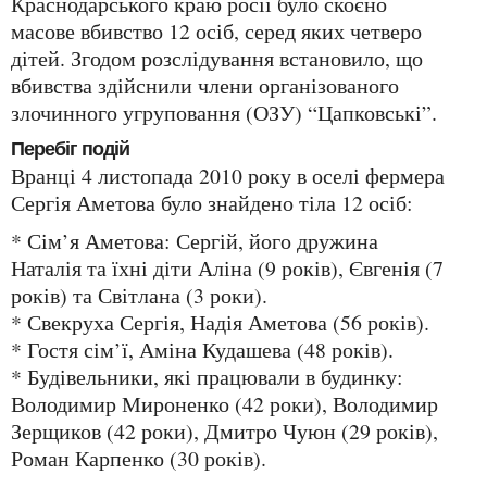
Краснодарського краю росії було скоєно
масове вбивство 12 осіб, серед яких четверо
дітей. Згодом розслідування встановило, що
вбивства здійснили члени організованого
злочинного угруповання (ОЗУ) “Цапковські”.
Перебіг подій
Вранці 4 листопада 2010 року в оселі фермера
Сергія Аметова було знайдено тіла 12 осіб:
* Сім’я Аметова: Сергій, його дружина
Наталія та їхні діти Аліна (9 років), Євгенія (7
років) та Світлана (3 роки).
* Свекруха Сергія, Надія Аметова (56 років).
* Гостя сім’ї, Аміна Кудашева (48 років).
* Будівельники, які працювали в будинку:
Володимир Мироненко (42 роки), Володимир
Зерщиков (42 роки), Дмитро Чуюн (29 років),
Роман Карпенко (30 років).