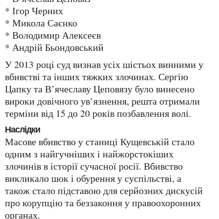
* Ігор Черних
* Микола Саєнко
* Володимир Алексеєв
* Андрій Бьондовський
У 2013 році суд визнав усіх шістьох винними у
вбивстві та інших тяжких злочинах. Сергію
Цапку та В’ячеславу Цеповязу було винесено
вироки довічного ув’язнення, решта отримали
терміни від 15 до 20 років позбавлення волі.
Наслідки
Масове вбивство у станиці Кущевській стало
одним з найгучніших і найжорстокіших
злочинів в історії сучасної росії. Вбивство
викликало шок і обурення у суспільстві, а
також стало підставою для серйозних дискусій
про корупцію та беззаконня у правоохоронних
органах.