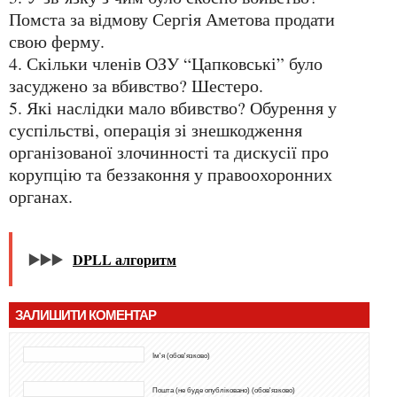
Помста за відмову Сергія Аметова продати
свою ферму.
4. Скільки членів ОЗУ “Цапковські” було
засуджено за вбивство? Шестеро.
5. Які наслідки мало вбивство? Обурення у
суспільстві, операція зі знешкодження
організованої злочинності та дискусії про
корупцію та беззаконня у правоохоронних
органах.
▶️▶️▶️
DPLL алгоритм
ЗАЛИШИТИ КОМЕНТАР
Ім'я (обов'язково)
Пошта (не буде опубліковано) (обов'язково)