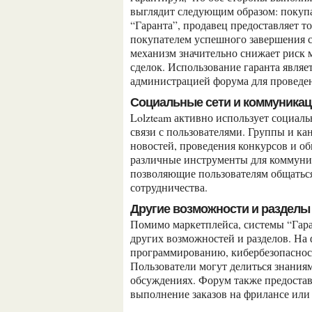
выглядит следующим образом: покупат
“Гаранта”, продавец предоставляет т
покупателем успешного завершения с
механизм значительно снижает риск
сделок. Использование гаранта являе
администрацией форума для проведен
Социальные сети и коммуникац
Lolzteam активно использует социальные сети для продвижения платформы и поддержания
связи с пользователями. Группы и ка
новостей, проведения конкурсов и об
различные инструменты для коммуник
позволяющие пользователям общаться
сотрудничества.
Другие возможности и разделы
Помимо маркетплейса, системы “Гарант” и социальных сетей, lolz.live предлагает множество
других возможностей и разделов. На
программированию, кибербезопасност
Пользователи могут делиться знаниям
обсуждениях. Форум также предоставл
выполнение заказов на фрилансе или