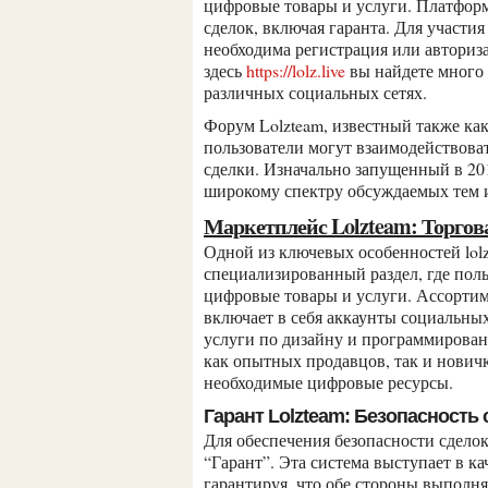
цифровые товары и услуги. Платформ
сделок, включая гаранта. Для участи
необходима регистрация или авториза
здесь
https://lolz.live
вы найдете много 
различных социальных сетях.
Форум Lolzteam, известный также как lolz.live, представляет собой онлайн-платформу, где
пользователи могут взаимодействова
сделки. Изначально запущенный в 201
широкому спектру обсуждаемых тем и
Маркетплейс Lolzteam: Торго
Одной из ключевых особенностей lolz.live является встроенный маркетплейс. Это
специализированный раздел, где поль
цифровые товары и услуги. Ассортим
включает в себя аккаунты социальны
услуги по дизайну и программирован
как опытных продавцов, так и нович
необходимые цифровые ресурсы.
Гарант Lolzteam: Безопасность
Для обеспечения безопасности сделок на маркетплейсе lolz.live предусмотрена система
“Гарант”. Эта система выступает в к
гарантируя, что обе стороны выполня