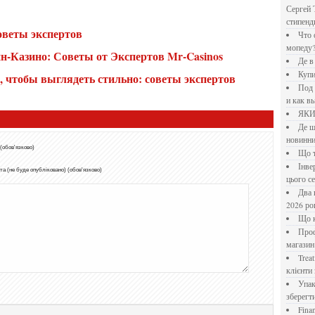
Сергей 
стипен
оветы экспертов
Что означает крутящий момент применительно к
мопеду
н-Казино: Советы от Экспертов Mr-Casinos
Де 
Куп
и, чтобы выглядеть стильно: советы экспертов
Под системы: плюсы и минусы, обзор производителей
и как в
ЯК
Де шукати перевірені новини України: рейтинг
новинни
 (обов'язково)
Що
Інверторний кондиціонер до 18 000 грн: топ-5 моделей
а (не буде опубліковано) (обов'язково)
цього с
Два шляхи до розлучення: що реально вигідніше у
2026 ро
Що
Професійна хімія та дезінфекція для бізнесу: інтернет-
магазин
Treatfield — онлайн-психотерапія, якій довіряють
клієнти 
Упаковка для спецій: як обрати матеріал і формат, щоб
зберегт
Financial Freedom Academy: что представляет собой