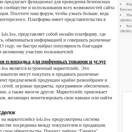
а предлагает функционал для проведения безопасных
bl
я в сообществе и использования всех возможностей сайта
Кисель
ция. Посетите наш форум, чтобы узнать больше, ведь
М
интересного. Платформа имеет представительства в
OBOWI
ka
OBOWI
ть, обмениваться информацией и совершать различные
3 году, он быстро набрал популярность благодаря
 активному участию пользователей.
вая площадка для цифровых товаров и услуг
зователи могут покупать и продавать различные
ент предлагаемой продукции крайне разнообразен и
х сетей, игровые предметы, программное обеспечение,
ию, а также многое другое. Маркетплейс привлекает
ков, желающих монетизировать свои навыки или найти
 сделок
ачестве посредника между покупателем и продавцом,
т свои обязательства. Процесс работы “Гаранта”