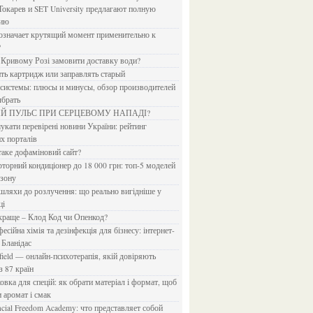
Токарев и SET University предлагают полную
дию
?
в Кривому Розі замовити доставку води?
ить картридж или заправлять старый
ыбрать
ИЙ ПУЛЬС ПРИ СЕРЦЕВОМУ НАПАДІ?
х порталів
 таке дофаміновий сайт?
езону
ці
 краще – Клод Код чи Опенкод?
 Бланідас
з 87 країн
и аромат і смак