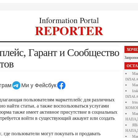
Information Portal
REPORTER
ХОЧ
Запропо
тов
ОСТ
М
DZIAŁA
еграм
Ми у Фейсбук
М
iza
DZIAŁA
iri
но найти статьи, а также воспользоваться услугами
КОМО
тформа также имеет активное присутствие в социальных
М
 требуется войти в существующий аккаунт или создать
НАПАД
Я
НАПАД
М