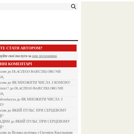
ЕТЕ СТАТИ АВТОРОМ?
нуйте свої послуги за
цим посиланням
.
АННІ КОМЕНТАРІ
аксим
до
DLACZEGO BAJECZKI.ORG NIE
JĄ
аксим
до
ЯК МНОЖИТИ ЧИСЛА З КОМОЮ?
kinia17
до
DLACZEGO BAJECZKI.ORG NIE
JĄ
nabondaryna
до
ЯК МНОЖИТИ ЧИСЛА З
Ю?
аксим
до
ЯКИЙ ПУЛЬС ПРИ СЕРЦЕВОМУ
І?
ВАДИМ
до
ЯКИЙ ПУЛЬС ПРИ СЕРЦЕВОМУ
І?
аксим
до
Велика політика з Євгенієм Кисельовим