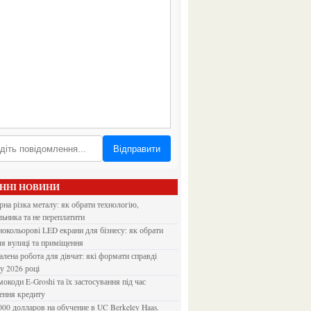
Відправити
АННІ НОВИНИ
льника та не переплатити
ля вулиці та приміщення
 у 2026 році
ення кредиту