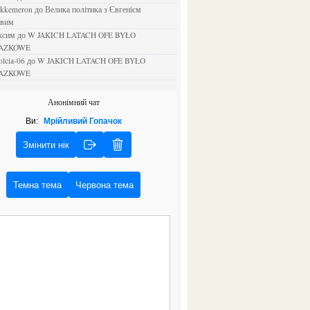
ejkkemeron
до
Велика політика з Євгенієм
овим
аксим
до
W JAKICH LATACH OFE BYŁO
AZKOWE
rolcia-06
до
W JAKICH LATACH OFE BYŁO
AZKOWE
Анонімний чат
Ви:
Мрійливий Гопачок
Змінити нік
Темна тема
Червона тема