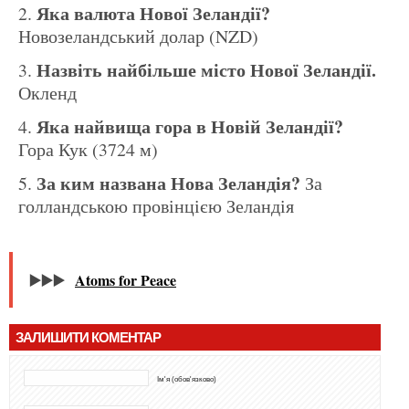
Яка валюта Нової Зеландії?
Новозеландський долар (NZD)
Назвіть найбільше місто Нової Зеландії.
Окленд
Яка найвища гора в Новій Зеландії?
Гора Кук (3724 м)
За ким названа Нова Зеландія?
За
голландською провінцією Зеландія
▶️▶️▶️
Atoms for Peace
ЗАЛИШИТИ КОМЕНТАР
Ім'я (обов'язково)