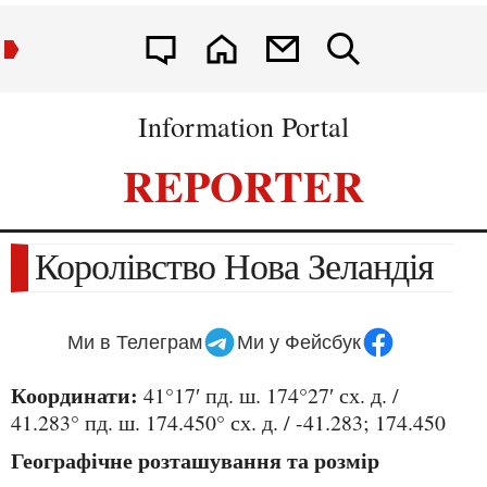
Information Portal
REPORTER
Королівство Нова Зеландія
Ми в Телеграм
Ми у Фейсбук
Координати:
41°17′ пд. ш. 174°27′ сх. д. /
41.283° пд. ш. 174.450° сх. д. / -41.283; 174.450
Географічне розташування та розмір