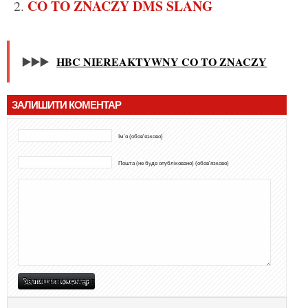
CO TO ZNACZY DMS SLANG
▶️▶️▶️
HBC NIEREAKTYWNY CO TO ZNACZY
ЗАЛИШИТИ КОМЕНТАР
Ім'я (обов'язково)
Пошта (не буде опубліковано) (обов'язково)