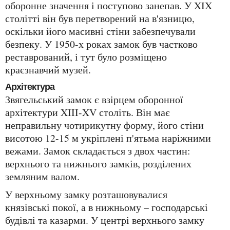
оборонне значення і поступово занепав. У XIX
столітті він був перетворений на в'язницю,
оскільки його масивні стіни забезпечували
безпеку. У 1950-х роках замок був частково
реставрований, і тут було розміщено
краєзнавчий музей.
Архітектура
Звягельський замок є взірцем оборонної
архітектури XIII-XV століть. Він має
неправильну чотирикутну форму, його стіни
висотою 12-15 м укріплені п'ятьма наріжними
вежами. Замок складається з двох частин:
верхнього та нижнього замків, розділених
земляним валом.
У верхньому замку розташовувалися
князівські покої, а в нижньому – господарські
будівлі та казарми. У центрі верхнього замку