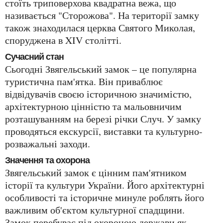
стоїть триповерхова квадратна вежа, що
називається "Сторожова". На території замку
також знаходилася церква Святого Миколая,
споруджена в XIV столітті.
Сучасний стан
Сьогодні Звягельський замок – це популярна
туристична пам'ятка. Він приваблює
відвідувачів своєю історичною значимістю,
архітектурною цінністю та мальовничим
розташуванням на березі річки Случ. У замку
проводяться екскурсії, виставки та культурно-
розважальні заходи.
Значення та охорона
Звягельський замок є цінним пам'ятником
історії та культури України. Його архітектурні
особливості та історичне минуле роблять його
важливим об'єктом культурної спадщини.
Замок перебуває під охороною держави як