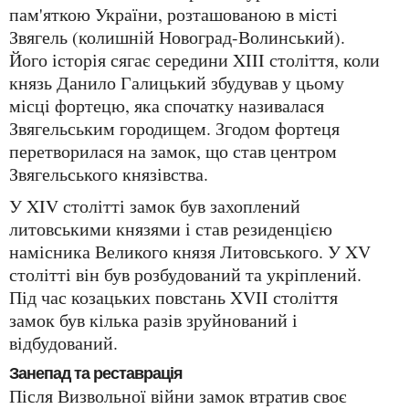
пам'яткою України, розташованою в місті
Звягель (колишній Новоград-Волинський).
Його історія сягає середини XIII століття, коли
князь Данило Галицький збудував у цьому
місці фортецю, яка спочатку називалася
Звягельським городищем. Згодом фортеця
перетворилася на замок, що став центром
Звягельського князівства.
У XIV столітті замок був захоплений
литовськими князями і став резиденцією
намісника Великого князя Литовського. У XV
столітті він був розбудований та укріплений.
Під час козацьких повстань XVII століття
замок був кілька разів зруйнований і
відбудований.
Занепад та реставрація
Після Визвольної війни замок втратив своє