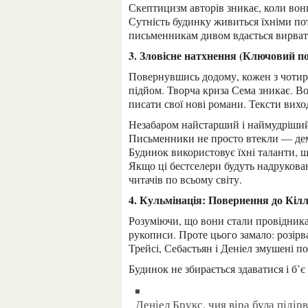
Скептицизм авторів зникає, коли вон
Сутність будинку живиться їхніми по
письменникам дивом вдається вирват
3. Зловісне натхнення (Ключовий п
Повернувшись додому, кожен з чотирьох авторів раптом відчуває неймовірний творчий
підйом. Творча криза Сема зникає. Во
писати свої нові романи. Тексти вих
Незабаром найстарший і наймудріший з них, Себастьян Коул, усвідомлює жахливу правду.
Письменники не просто втекли — демо
Будинок використовує їхні таланти, щ
Якщо ці бестселери будуть надрукован
читачів по всьому світу.
4. Кульмінація: Повернення до Кіл
Розуміючи, що вони стали провідниками темряви, автори погоджуються знищити свої
рукописи. Проте цього замало: розір
Трейсі, Себастьян і Деніел змушені п
Будинок не збирається здаватися і б’
Деніел Брукс, чия віра була підірвана сутністю, повністю втрачає розум, підкоряється