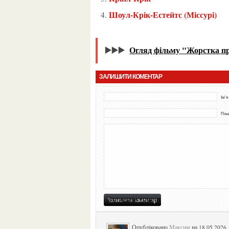
Шоул-Крік-Естейтс (Міссурі)
▶️▶️▶️
Огляд фільму "Жорстка пр
ЗАЛИШИТИ КОМЕНТАР
Ім'я
Пошт
Опубліковано
Максим
на 18 05 2026