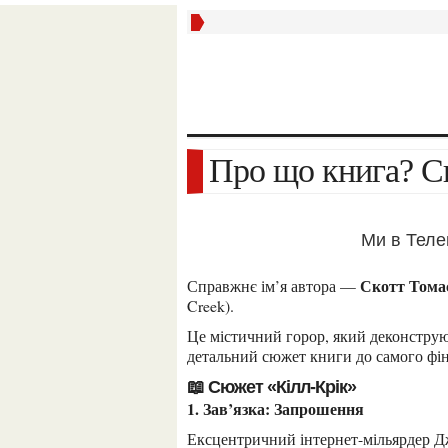
Про що книга? С
Ми в Тел
Скотт Тома
Справжнє ім’я автора —
Creek).
Це містичний горор, який деконструює класичний троп «будинку з привидами». Ось
детальний сюжет книги до самого фін
📖 Сюжет «Кілл-Крік»
1. Зав’язка: Запрошення
Ексцентричний інтернет-мільярдер Джастін Вейнрайт запрошує чотирьох відомих, але дуже