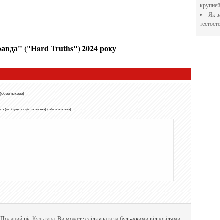
крупне
Як застосовувати Прегніл для відновлення
тестосте
авда" ("Hard Truths") 2024 року
 (обов'язково)
а (не буде опубліковано) (обов'язково)
. Поданий під
Культура
. Ви можете слідкувати за будь-якими відповідями