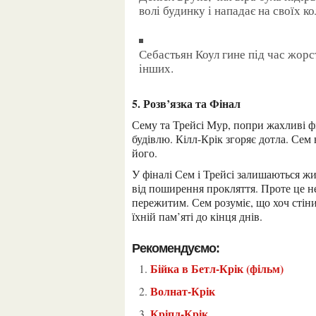
волі будинку і нападає на своїх к
Себастьян Коул гине під час жорстокого протистояння, пожертвувавши собою заради
інших.
5. Розв’язка та Фінал
Сему та Трейсі Мур, попри жахливі фізичні та психологічні травми, вдається підпалити
будівлю. Кілл-Крік згоряє дотла. Се
його.
У фіналі Сем і Трейсі залишаються живими. Вони позбулися впливу будинку і врятували світ
від поширення прокляття. Проте це н
пережитим. Сем розуміє, що хоч стіни
їхній пам’яті до кінця днів.
Рекомендуємо:
Бійка в Бетл-Крік (фільм)
Волнат-Крік
Кріпл-Крік