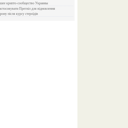
йшее крипто-сообщество Украины
рону після курсу стероїдів