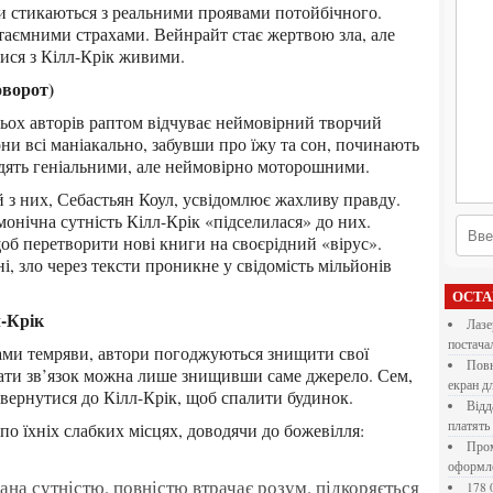
и стикаються з реальними проявами потойбічного.
таємними страхами. Вейнрайт стає жертвою зла, але
ися з Кілл-Крік живими.
оворот)
ни всі маніакально, забувши про їжу та сон, починають
одять геніальними, але неймовірно моторошними.
нічна сутність Кілл-Крік «підселилася» до них.
об перетворити нові книги на своєрідний «вірус».
і, зло через тексти проникне у свідомість мільйонів
ОСТ
л-Крік
Лазерна різка металу: як обрати технологію,
постача
Повнокольорові LED екрани для бізнесу: як обрати
вати зв’язок можна лише знищивши саме джерело. Сем,
екран д
овернутися до Кілл-Крік, щоб спалити будинок.
Віддалена робота для дівчат: які формати справді
платять
є по їхніх слабких місцях, доводячи до божевілля:
Промокоди E-Groshi та їх застосування під час
оформл
178 000 долларов на обучение в UC Berkeley Haas.