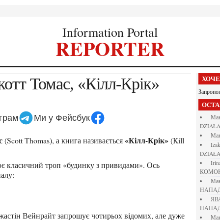
Information Portal
REPORTER
котт Томас, «Кілл-Крік»
ХОЧ
Запропо
ОСТ
еграм
Ми у Фейсбук
М
DZIAŁA
М
с
«Кілл-Крік»
(Scott Thomas), а книга називається
(Kill
iza
DZIAŁA
iri
КОМО
алу:
М
НАПАД
Я
НАПАД
М