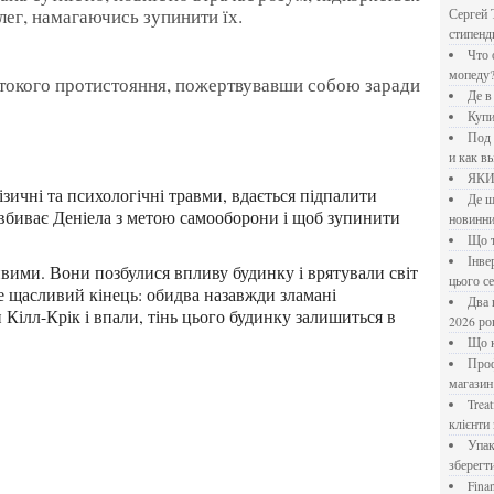
олег, намагаючись зупинити їх.
Сергей 
стипен
Что означает крутящий момент применительно к
мопеду
Де 
Куп
Под системы: плюсы и минусы, обзор производителей
и как в
ЯК
Де шукати перевірені новини України: рейтинг
м вбиває Деніела з метою самооборони і щоб зупинити
новинни
Що
Інверторний кондиціонер до 18 000 грн: топ-5 моделей
цього с
е щасливий кінець: обидва назавжди зламані
Два шляхи до розлучення: що реально вигідніше у
 Кілл-Крік і впали, тінь цього будинку залишиться в
2026 ро
Що
Професійна хімія та дезінфекція для бізнесу: інтернет-
магазин
Treatfield — онлайн-психотерапія, якій довіряють
клієнти 
Упаковка для спецій: як обрати матеріал і формат, щоб
зберегт
Financial Freedom Academy: что представляет собой