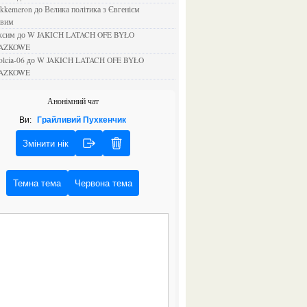
ejkkemeron
до
Велика політика з Євгенієм
овим
аксим
до
W JAKICH LATACH OFE BYŁO
AZKOWE
rolcia-06
до
W JAKICH LATACH OFE BYŁO
AZKOWE
Анонімний чат
Ви:
Грайливий Пухкенчик
Змінити нік
Темна тема
Червона тема