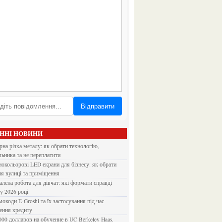
Відправити
АННІ НОВИНИ
льника та не переплатити
ля вулиці та приміщення
 у 2026 році
ення кредиту