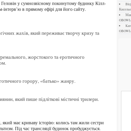
а Геловін у сумнозвісному покинутому будинку Кілл-
bl
м-інтерв’ю в прямому ефірі для його сайту.
Кисель
М
OBOWI
ka
OBOWI
ічних жахів, який переживає творчу кризу та
ремального, жорстокого та еротичного
ом.
готичного горору, «батько» жанру.
нин, який пише підліткові містичні трилери.
ьтизм. Під час трансляції будинок пробуджується.