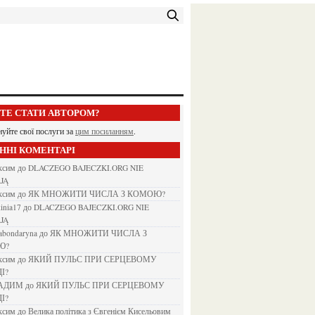
ЕТЕ СТАТИ АВТОРОМ?
нуйте свої послуги за
цим посиланням
.
АННІ КОМЕНТАРІ
аксим
до
DLACZEGO BAJECZKI.ORG NIE
JĄ
аксим
до
ЯК МНОЖИТИ ЧИСЛА З КОМОЮ?
kinia17
до
DLACZEGO BAJECZKI.ORG NIE
JĄ
nabondaryna
до
ЯК МНОЖИТИ ЧИСЛА З
Ю?
аксим
до
ЯКИЙ ПУЛЬС ПРИ СЕРЦЕВОМУ
І?
ВАДИМ
до
ЯКИЙ ПУЛЬС ПРИ СЕРЦЕВОМУ
І?
аксим
до
Велика політика з Євгенієм Кисельовим