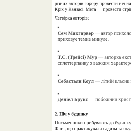
різних авторів горору провести ніч н
Крік у Канзасі. Мета — провести стрі
Четвірка авторів:
Сем Макгарвер
— автор психолог
приховує темне минуле.
Т.С. (Трейсі) Мур
— авторка екст
сплеттерпанку з важким характер
Себастьян Коул
— літній класик 
Деніел Брукс
— побожний христия
2. Ніч у будинку
Письменники прибувають до будинку, який має криваву історію: колись там жили сестри
Фінч, що практикували садизм та окул