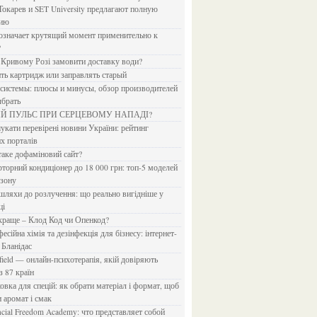
Токарев и SET University предлагают полную
дию
?
в Кривому Розі замовити доставку води?
ить картридж или заправлять старый
ыбрать
ИЙ ПУЛЬС ПРИ СЕРЦЕВОМУ НАПАДІ?
х порталів
 таке дофаміновий сайт?
езону
ці
 краще – Клод Код чи Опенкод?
 Бланідас
з 87 країн
и аромат і смак