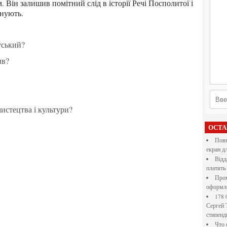
 Він залишив помітний слід в історії Речі Посполитої і
анують.
уський?
ив?
 мистецтва і культури?
ОСТ
Повнокольорові LED екрани для бізнесу: як обрати
екран д
Віддалена робота для дівчат: які формати справді
платять
Промокоди E-Groshi та їх застосування під час
оформл
178 000 долларов на обучение в UC Berkeley Haas.
Сергей 
стипен
Что означает крутящий момент применительно к