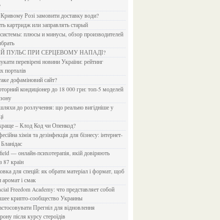
?
в Кривому Розі замовити доставку води?
ить картридж или заправлять старый
ыбрать
ИЙ ПУЛЬС ПРИ СЕРЦЕВОМУ НАПАДІ?
х порталів
 таке дофаміновий сайт?
езону
ці
 краще – Клод Код чи Опенкод?
 Бланідас
з 87 країн
и аромат і смак
йшее крипто-сообщество Украины
рону після курсу стероїдів