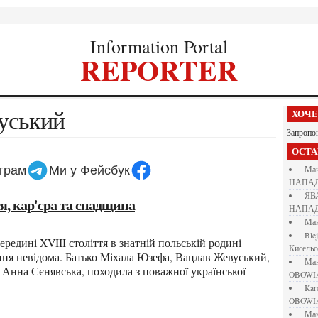
Information Portal
REPORTER
вуський
ХОЧ
Запропо
ОСТ
еграм
Ми у Фейсбук
М
НАПАД
Я
я, кар'єра та спадщина
НАПАД
М
bl
Кисель
ня невідома. Батько Міхала Юзефа, Вацлав Жевуський,
М
 Анна Сєнявська, походила з поважної української
OBOWI
ka
OBOWI
М