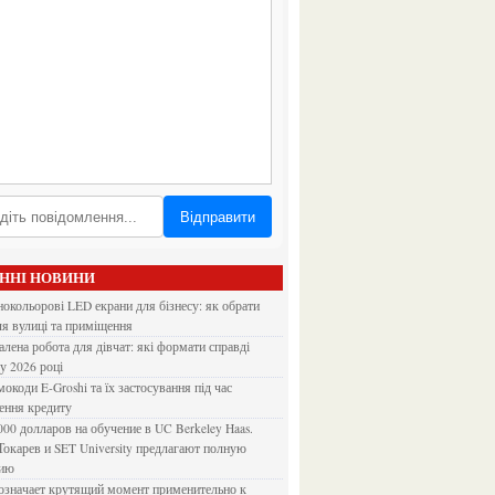
Відправити
АННІ НОВИНИ
ля вулиці та приміщення
 у 2026 році
ення кредиту
Токарев и SET University предлагают полную
дию