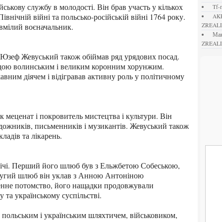
tf
Північній війні та польсько-російській війні 1764 року.
A
 вмілий воєначальник.
ZREAL
М
ZREAL
одою волинським і великим коронним хорунжим.
ним діячем і відігравав активну роль у політичному
дожників, письменників і музикантів. Жевуський також
кладів та лікарень.
Другий шлюб він уклав з Анною Антоніною
нне потомство, його нащадки продовжували
у та українському суспільстві.