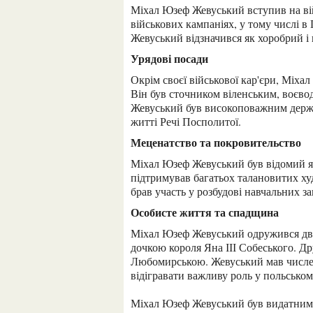
Міхал Юзеф Жевуський вступив на військову службу в молодості. Він брав участь у кількох
військових кампаніях, у тому числі в 
Жевуський відзначився як хоробрий і
Урядові посади
Окрім своєї військової кар'єри, Міхал Юзеф Жевуський також обіймав ряд урядових посад.
Він був сточником віленським, воєв
Жевуський був високоповажним держав
житті Речі Посполитої.
Меценатство та покровительство
Міхал Юзеф Жевуський був відомий як меценат і покровитель мистецтва і культури. Він
підтримував багатьох талановитих ху
брав участь у розбудові навчальних за
Особисте життя та спадщина
Міхал Юзеф Жевуський одружився двічі. Перший його шлюб був з Ельжбетою Собеською,
дочкою короля Яна ІІІ Собеського. 
Любомирською. Жевуський мав числе
відігравати важливу роль у польськом
Міхал Юзеф Жевуський був видатним польським і українським шляхтичем, військовиком,