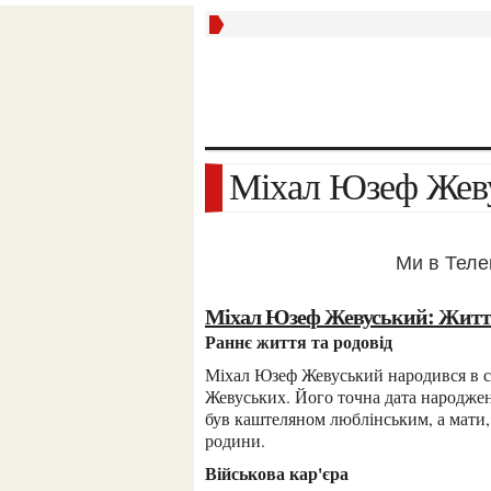
Міхал Юзеф Же
Ми в Тел
Міхал Юзеф Жевуський: Житт
Раннє життя та родовід
Міхал Юзеф Жевуський народився в середині XVIII століття в знатній польській родині
Жевуських. Його точна дата народжен
був каштеляном люблінським, а мати,
родини.
Військова кар'єра