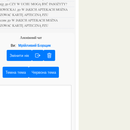
-mjg
до
CZY W UCHU MOGĄ BYĆ PASOŻYTY?
KROWICKA1
до
W JAKICH APTEKACH MOŻNA
IZOWAC KARTĘ APTECZNĄ PZU
аксим
до
W JAKICH APTEKACH MOŻNA
IZOWAC KARTĘ APTECZNĄ PZU
Анонімний чат
Ви:
Мрійливий Борщик
Змінити нік
Темна тема
Червона тема