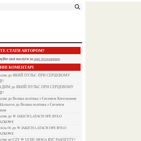
ЕТЕ СТАТИ АВТОРОМ?
нуйте свої послуги за
цим посиланням
.
АННІ КОМЕНТАРІ
аксим
до
ЯКИЙ ПУЛЬС ПРИ СЕРЦЕВОМУ
І?
ВАДИМ
до
ЯКИЙ ПУЛЬС ПРИ СЕРЦЕВОМУ
І?
аксим
до
Велика політика з Євгенієм Кисельовим
ejkkemeron
до
Велика політика з Євгенієм
овим
аксим
до
W JAKICH LATACH OFE BYŁO
AZKOWE
rolcia-06
до
W JAKICH LATACH OFE BYŁO
AZKOWE
аксим
до
CZY W UCHU MOGĄ BYĆ PASOŻYTY?