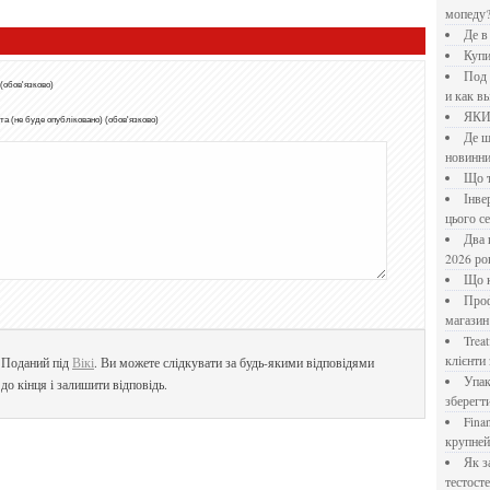
мопеду
Де 
Куп
Под системы: плюсы и минусы, обзор производителей
 (обов'язково)
и как в
ЯК
а (не буде опубліковано) (обов'язково)
Де шукати перевірені новини України: рейтинг
новинни
Що
Інверторний кондиціонер до 18 000 грн: топ-5 моделей
цього с
Два шляхи до розлучення: що реально вигідніше у
2026 ро
Що
Професійна хімія та дезінфекція для бізнесу: інтернет-
магазин
Treatfield — онлайн-психотерапія, якій довіряють
клієнти 
. Поданий під
Вікі
. Ви можете слідкувати за будь-якими відповідями
Упаковка для спецій: як обрати матеріал і формат, щоб
до кінця і залишити відповідь.
зберегт
Financial Freedom Academy: что представляет собой
крупне
Як застосовувати Прегніл для відновлення
тестосте