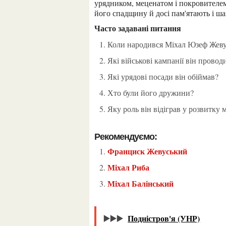
урядником, меценатом і покровителем.
його спадщину й досі пам'ятають і ш
Часто задавані питання
Коли народився Міхал Юзеф Жев
Які військові кампанії він провод
Які урядові посади він обіймав?
Хто були його дружини?
Яку роль він відіграв у розвитку
Рекомендуємо:
Франциск Жевуський
Міхал Риба
Міхал Балінський
▶️▶️▶️
Подністров'я (УНР)