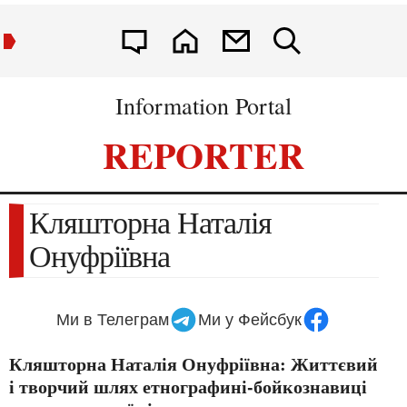
Information Portal
REPORTER
Кляшторна Наталія
Онуфріївна
Ми в Телеграм
Ми у Фейсбук
Кляшторна Наталія Онуфріївна: Життєвий
і творчий шлях етнографині-бойкознавиці