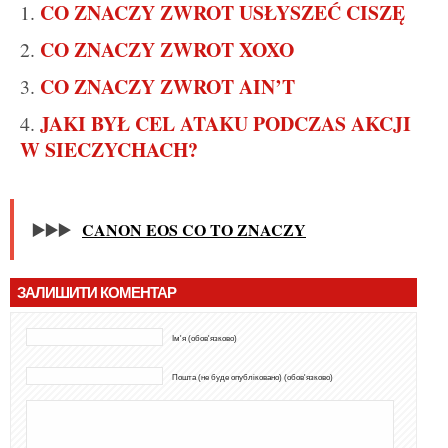
CO ZNACZY ZWROT USŁYSZEĆ CISZĘ
CO ZNACZY ZWROT XOXO
CO ZNACZY ZWROT AIN’T
JAKI BYŁ CEL ATAKU PODCZAS AKCJI
W SIECZYCHACH?
▶️▶️▶️
CANON EOS CO TO ZNACZY
ЗАЛИШИТИ КОМЕНТАР
Ім'я (обов'язково)
Пошта (не буде опубліковано) (обов'язково)