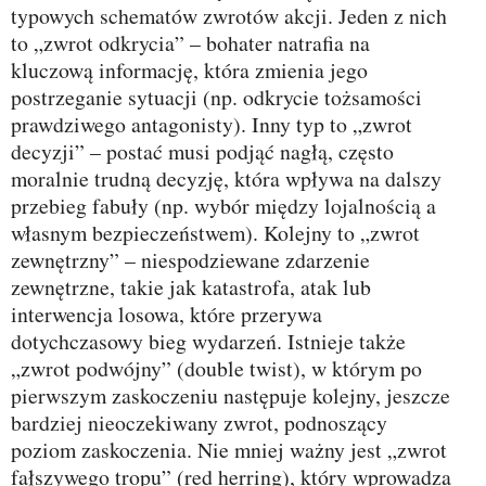
typowych schematów zwrotów akcji. Jeden z nich
to „zwrot odkrycia” – bohater natrafia na
kluczową informację, która zmienia jego
postrzeganie sytuacji (np. odkrycie tożsamości
prawdziwego antagonisty). Inny typ to „zwrot
decyzji” – postać musi podjąć nagłą, często
moralnie trudną decyzję, która wpływa na dalszy
przebieg fabuły (np. wybór między lojalnością a
własnym bezpieczeństwem). Kolejny to „zwrot
zewnętrzny” – niespodziewane zdarzenie
zewnętrzne, takie jak katastrofa, atak lub
interwencja losowa, które przerywa
dotychczasowy bieg wydarzeń. Istnieje także
„zwrot podwójny” (double twist), w którym po
pierwszym zaskoczeniu następuje kolejny, jeszcze
bardziej nieoczekiwany zwrot, podnoszący
poziom zaskoczenia. Nie mniej ważny jest „zwrot
fałszywego tropu” (red herring), który wprowadza