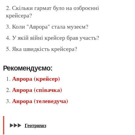
Скільки гармат було на озброєнні
крейсера?
Коли "Аврора" стала музеєм?
У якій війні крейсер брав участь?
Яка швидкість крейсера?
Рекомендуємо:
Аврора (крейсер)
Аврора (співачка)
Аврора (телеведуча)
▶️▶️▶️
Геотрихоз