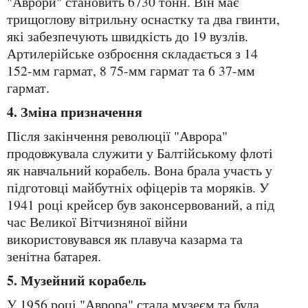
"Аврори" становить 6730 тонн. Він має
трищоглову вітрильну оснастку та два гвинти,
які забезпечують швидкість до 19 вузлів.
Артилерійське озброєння складається з 14
152-мм гармат, 8 75-мм гармат та 6 37-мм
гармат.
4. Зміна призначення
Після закінчення революції "Аврора"
продовжувала служити у Балтійському флоті
як навчальний корабель. Вона брала участь у
підготовці майбутніх офіцерів та моряків. У
1941 році крейсер був законсервований, а під
час Великої Вітчизняної війни
використовувався як плавуча казарма та
зенітна батарея.
5. Музейний корабель
У 1956 році "Аврора" стала музеєм та була